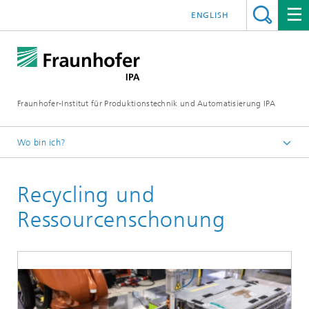
ENGLISH
Fraunhofer-Institut für Produktionstechnik und Automatisierung IPA
Wo bin ich?
Startseite
Recycling und
Aktuelle Forschung
Fertigungs- und Prozesstechnik
Ressourcenschonung
Leichtbau