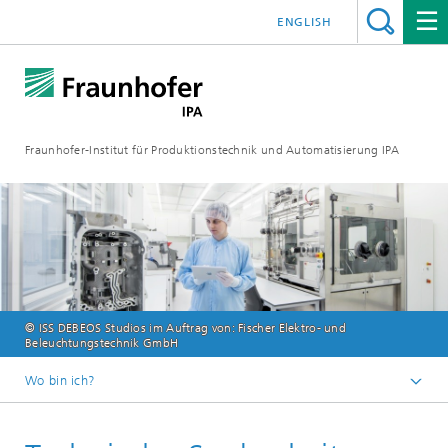
ENGLISH
Fraunhofer-Institut für Produktionstechnik und Automatisierung IPA
© ISS DEBEOS Studios im Auftrag von: Fischer Elektro- und
Beleuchtungstechnik GmbH
Wo bin ich?
Startseite
Lösungen