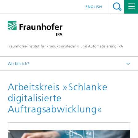
ENGLISH
Fraunhofer-Institut für Produktionstechnik und Automatisierung IPA
Wo bin ich?
Startseite
Arbeitskreis »Schlanke
Aktuelle Forschung
Auftragsmanagement und Wertschöpfungsnetze
digitalisierte
Schlanke Auftragsabwicklung
Auftragsabwicklung«