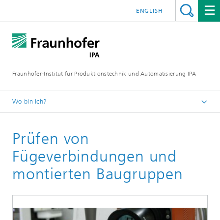
ENGLISH
Fraunhofer-Institut für Produktionstechnik und Automatisierung IPA
Wo bin ich?
Startseite
Prüfen von
Aktuelle Forschung
Bild- und Signalverarbeitung
Fügeverbindungen und
Zerstörungsfreie Prüfung
montierten Baugruppen
Thermographie