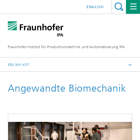
ENGLISH
Fraunhofer-Institut für Produktionstechnik und Automatisierung IPA
Wo bin ich?
Startseite
Angewandte Biomechanik
Aktuelle Forschung
Biomechatronische Systeme