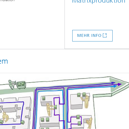
Matrixproduktion
MEHR INFO
tem