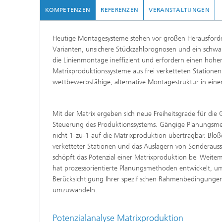
KOMPETENZEN
REFERENZEN
VERANSTALTUNGEN
Heutige Montagesysteme stehen vor großen Herausford
Varianten, unsichere Stückzahlprognosen und ein sch
die Linienmontage ineffizient und erfordern einen ho
Matrixproduktionssysteme aus frei verketteten Stationen e
wettbewerbsfähige, alternative Montagestruktur in eine
Mit der Matrix ergeben sich neue Freiheitsgrade für die
Steuerung des Produktionssystems. Gängige Planungsme
nicht 1-zu-1 auf die Matrixproduktion übertragbar. Blo
verketteter Stationen und das Auslagern von Sonderaus
schöpft das Potenzial einer Matrixproduktion bei Weitem
hat prozessorientierte Planungsmethoden entwickelt, um
Berücksichtigung Ihrer spezifischen Rahmenbedingungen
umzuwandeln.
Potenzialanalyse Matrixproduktion