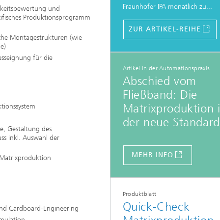
Fraunhofer IPA monatlich zu...
chkeitsbewertung und
ezifisches Produktionsprogramm
ZUR ARTIKEL-REIHE
che Montagestrukturen (wie
e)
esseignung für die
Artikel in der Automationspraxis
Abschied vom
Fließband: Die
Matrixproduktion i
tionssystem
der neue Standard
ie, Gestaltung des
ss inkl. Auswahl der
MEHR INFO
 Matrixproduktion
Produktblatt
Quick-Check
und Cardboard-Engineering
imulation