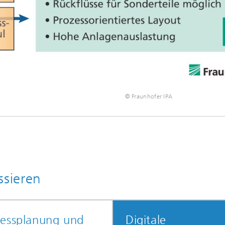
© Fraunhofer IPA
ssieren
zessplanung und
Digitale