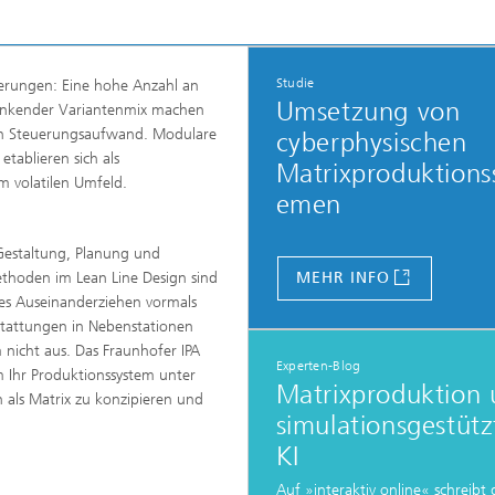
Studie
erungen: Eine hohe Anzahl an
Umsetzung von
wankender Variantenmix machen
hen Steuerungsaufwand. Modulare
cyberphysischen
tablieren sich als
Matrixproduktions
m volatilen Umfeld.
emen
 Gestaltung, Planung und
thoden im Lean Line Design sind
MEHR INFO
ßes Auseinanderziehen vormals
stattungen in Nebenstationen
 nicht aus. Das Fraunhofer IPA
Experten-Blog
 Ihr Produktionssystem unter
Matrixproduktion
 als Matrix zu konzipieren und
simulationsgestütz
KI
Auf »interaktiv online« schreibt 