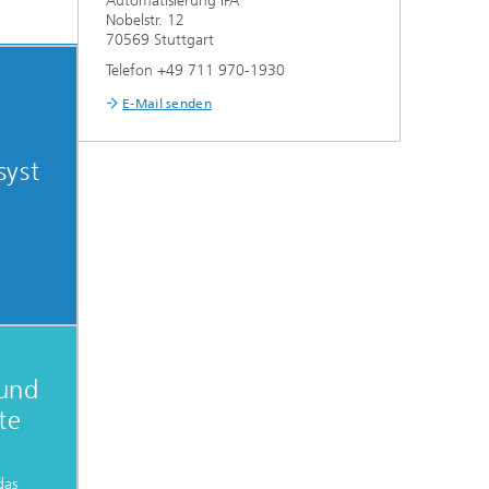
Automatisierung IPA
Nobelstr. 12
70569 Stuttgart
Telefon +49 711 970-1930
E-Mail senden
syst
 und
te
das