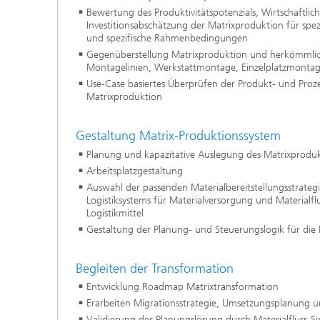
Bewertung des Produktivitätspotenzials, Wirtschaftli
Investitionsabschätzung der Matrixproduktion für sp
und spezifische Rahmenbedingungen
Gegenüberstellung Matrixproduktion und herkömmli
Montagelinien, Werkstattmontage, Einzelplatzmontag
Use-Case basiertes Überprüfen der Produkt- und Proz
Matrixproduktion
Gestaltung Matrix-Produktionssystem
Planung und kapazitative Auslegung des
Matrixproduk
Arbeitsplatzgestaltung
Auswahl der passenden Materialbereitstellungsstrateg
Logistiksystems für Materialversorgung und Materialflu
Logistikmittel
Gestaltung der Planung- und Steuerungslogik für die
Begleiten der Transformation
Entwicklung Roadmap Matrixtransformation
Erarbeiten Migrationsstrategie, Umsetzungsplanung 
Validierung der Planungslösung durch Materialfluss-S