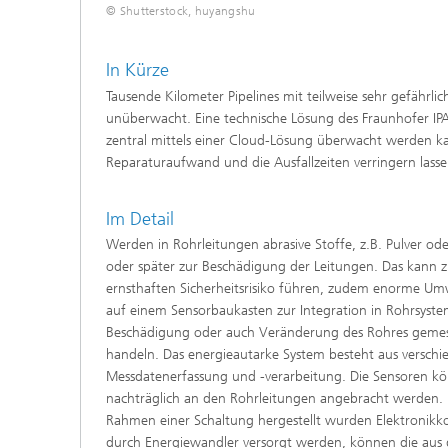
© Shutterstock, huyangshu
In Kürze
Tausende Kilometer Pipelines mit teilweise sehr gefährl
unüberwacht. Eine technische Lösung des Fraunhofer IPA
zentral mittels einer Cloud-Lösung überwacht werden 
Reparaturaufwand und die Ausfallzeiten verringern lassen
Im Detail
Werden in Rohrleitungen abrasive Stoffe, z.B. Pulver od
oder später zur Beschädigung der Leitungen. Das kann z
ernsthaften Sicherheitsrisiko führen, zudem enorme Umw
auf einem Sensorbaukasten zur Integration in Rohrsystem
Beschädigung oder auch Veränderung des Rohres gemess
handeln. Das energieautarke System besteht aus verschi
Messdatenerfassung und -verarbeitung. Die Sensoren kö
nachträglich an den Rohrleitungen angebracht werden. D
Rahmen einer Schaltung hergestellt wurden Elektroni
durch Energiewandler versorgt werden, können die aus 