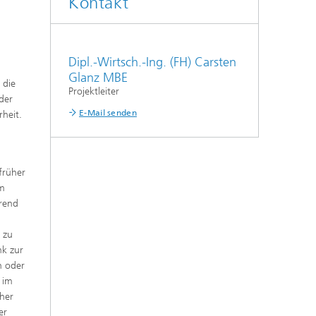
Kontakt
Dipl.-Wirtsch.-Ing. (FH) Carsten
Glanz MBE
 die
Projektleiter
der
E-Mail senden
rheit.
früher
em
erend
 zu
nk zur
n oder
 im
her
er