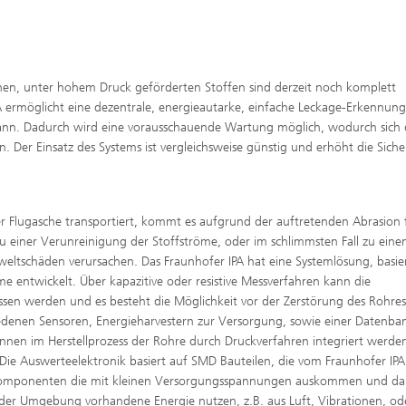
ichen, unter hohem Druck geförderten Stoffen sind derzeit noch komplett
 ermöglicht eine dezentrale, energieautarke, einfache Leckage-Erkennung
kann. Dadurch wird eine vorausschauende Wartung möglich, wodurch sich 
. Der Einsatz des Systems ist vergleichsweise günstig und erhöht die Siche
er Flugasche transportiert, kommt es aufgrund der auftretenden Abrasion 
u einer Verunreinigung der Stoffströme, oder im schlimmsten Fall zu ein
eltschäden verursachen. Das Fraunhofer IPA hat eine Systemlösung, basi
e entwickelt. Über kapazitive oder resistive Messverfahren kann die
en werden und es besteht die Möglichkeit vor der Zerstörung des Rohres
edenen Sensoren, Energieharvestern zur Versorgung, sowie einer Datenba
nnen im Herstellprozess der Rohre durch Druckverfahren integriert werde
ie Auswerteelektronik basiert auf SMD Bauteilen, die vom Fraunhofer IPA
kkomponenten die mit kleinen Versorgungsspannungen auskommen und da
der Umgebung vorhandene Energie nutzen, z.B. aus Luft, Vibrationen, od