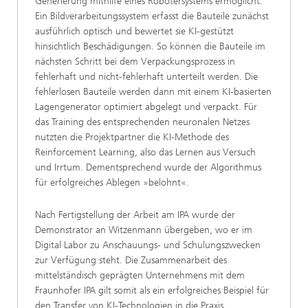
Generierung mithilfe eines Robotersystems ermöglicht.
Ein Bildverarbeitungssystem erfasst die Bauteile zunächst
ausführlich optisch und bewertet sie KI-gestützt
hinsichtlich Beschädigungen. So können die Bauteile im
nächsten Schritt bei dem Verpackungsprozess in
fehlerhaft und nicht-fehlerhaft unterteilt werden. Die
fehlerlosen Bauteile werden dann mit einem KI-basierten
Lagengenerator optimiert abgelegt und verpackt. Für
das Training des entsprechenden neuronalen Netzes
nutzten die Projektpartner die KI-Methode des
Reinforcement Learning, also das Lernen aus Versuch
und Irrtum. Dementsprechend wurde der Algorithmus
für erfolgreiches Ablegen »belohnt«.
Nach Fertigstellung der Arbeit am IPA wurde der
Demonstrator an Witzenmann übergeben, wo er im
Digital Labor zu Anschauungs- und Schulungszwecken
zur Verfügung steht. Die Zusammenarbeit des
mittelständisch geprägten Unternehmens mit dem
Fraunhofer IPA gilt somit als ein erfolgreiches Beispiel für
den Transfer von KI-Technologien in die Praxis.