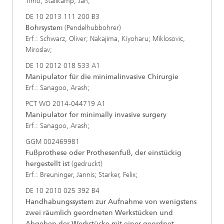
Timo; Stallkamp, Jan;
DE 10 2013 111 200 B3
Bohrsystem
(Pendelhubbohrer)
Erf.: Schwarz, Oliver; Nakajima, Kiyoharu; Miklosovic,
Miroslav;
DE 10 2012 018 533 A1
Manipulator für die minimalinvasive Chirurgie
Erf.: Sanagoo, Arash;
PCT WO 2014-044719 A1
Manipulator for minimally invasive surgery
Erf.: Sanagoo, Arash;
GGM 002469981
Fußprothese oder Prothesenfuß, der einstückig
hergestellt ist
(gedruckt)
Erf.: Breuninger, Jannis; Starker, Felix;
DE 10 2010 025 392 B4
Handhabungssystem zur Aufnahme von wenigstens
zwei räumlich geordneten Werkstücken und
Abgeben der Werkstücke mit einer geordnet