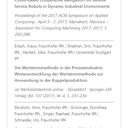
Cloud-Based Cooperative Navigation for Mobile
Service Robots in Dynamic Industrial Environments
Proceedings of the 2017 ACM Symposium on Applied
Computing : April 3 - 7, 2017, Marrakech, Morocco. -
Association for Computing Machinery, 2017; 2017, S.
283-288
Erlach, Klaus, Fraunhofer IPA ; Sheehan, Erin, Fraunhofer
IPA ; Hartleif, Silke, Fraunhofer IPA / Universität Stuttgart
IFF
Die Wertstrommethode in der Prozessindustrie:
Weiterentwicklung der Wertstrommethode zur
Anwendung in der Kuppelproduktion
wt Werkstattstechnik online. - Düsseldorf : Springer-VDI
Verlag; Bd. 107 (2017), Nr. 4, S. 231-234
Ebrahimi, Amir, Fraunhofer IPA ; Gröninger, Dorothea,
Fraunhofer IPA ; Singer, Raphael, Fraunhofer IPA ;
Schneider, Urs, Fraunhofer IPA