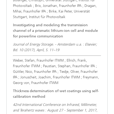
Bolsinger, Christoph, Universität Stuttgart, Institut für
Photovoltaik ; Brix, Jonathan, Fraunhofer IPA ; Dragan,
Mihai, Fraunhofer IPA ; Birke, Kai Peter, Universität
Stuttgart, Institut für Photovoltaik
Investigating and modeling the transmission
channel of a prismatic lithium-ion cell and module
for powerline communication
Journal of Energy Storage. - Amsterdam u.a. : Elsevier;
Bd. 10 (2017), April, S. 11–19
Weber, Stefan, Fraunhofer ITWM ; Ellrich, Frank,
Fraunhofer ITWM ; Paustian, Stephan, Fraunhofer IPA ;
Güttler, Nico, Fraunhofer IPA ; Tiedje, Oliver, Fraunhofer
IPA ; Jonuscheit, Joachim, Fraunhofer ITWM ; Freymann,
Georg von, Fraunhofer ITWM
Thickness determination of wet coatings using self-
calibration method
42nd International Conference on Infrared, Millimeter,
and Terahertz waves : August 27 - September 1, 2017,