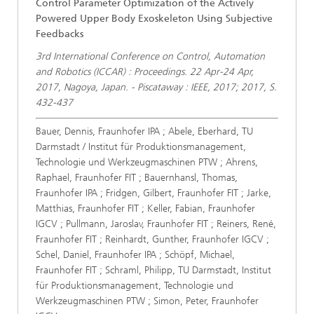
Control Parameter Optimization of the Actively
Powered Upper Body Exoskeleton Using Subjective
Feedbacks
3rd International Conference on Control, Automation
and Robotics (ICCAR) : Proceedings. 22 Apr-24 Apr,
2017, Nagoya, Japan. - Piscataway : IEEE, 2017; 2017, S.
432-437
Bauer, Dennis, Fraunhofer IPA ; Abele, Eberhard, TU
Darmstadt / Institut für Produktionsmanagement,
Technologie und Werkzeugmaschinen PTW ; Ahrens,
Raphael, Fraunhofer FIT ; Bauernhansl, Thomas,
Fraunhofer IPA ; Fridgen, Gilbert, Fraunhofer FIT ; Jarke,
Matthias, Fraunhofer FIT ; Keller, Fabian, Fraunhofer
IGCV ; Pullmann, Jaroslav, Fraunhofer FIT ; Reiners, René,
Fraunhofer FIT ; Reinhardt, Gunther, Fraunhofer IGCV ;
Schel, Daniel, Fraunhofer IPA ; Schöpf, Michael,
Fraunhofer FIT ; Schraml, Philipp, TU Darmstadt, Institut
für Produktionsmanagement, Technologie und
Werkzeugmaschinen PTW ; Simon, Peter, Fraunhofer