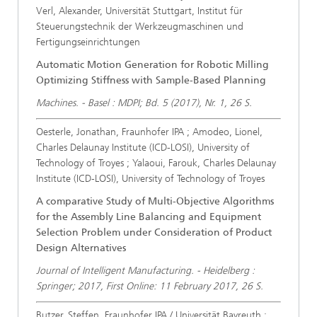
Verl, Alexander, Universität Stuttgart, Institut für
Steuerungstechnik der Werkzeugmaschinen und
Fertigungseinrichtungen
Automatic Motion Generation for Robotic Milling
Optimizing Stiffness with Sample-Based Planning
Machines. - Basel : MDPI; Bd. 5 (2017), Nr. 1, 26 S.
Oesterle, Jonathan, Fraunhofer IPA ; Amodeo, Lionel,
Charles Delaunay Institute (ICD-LOSI), University of
Technology of Troyes ; Yalaoui, Farouk, Charles Delaunay
Institute (ICD-LOSI), University of Technology of Troyes
A comparative Study of Multi-Objective Algorithms
for the Assembly Line Balancing and Equipment
Selection Problem under Consideration of Product
Design Alternatives
Journal of Intelligent Manufacturing. - Heidelberg :
Springer; 2017, First Online: 11 February 2017, 26 S.
Butzer, Steffen, Fraunhofer IPA / Universität Bayreuth ;