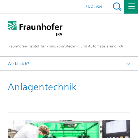
ENGLISH
Fraunhofer-Institut für Produktionstechnik und Automatisierung IPA
Wo bin ich?
Startseite
Anlagentechnik
Aktuelle Forschung
Additive Fertigung
Forschungsthemen