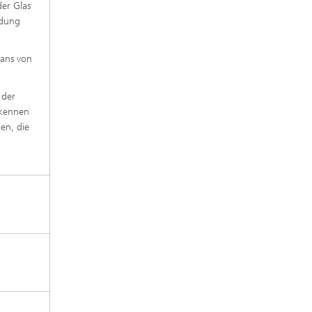
der Glas
ndung
cans von
 der
erkennen
en, die