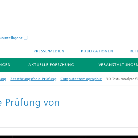
Biointelligenz
PRESSE/MEDIEN
PUBLIKATIONEN
REF
NGEN
AKTUELLE FORSCHUNG
VERANSTALTUNGEN
tung
Zerstörungsfreie Prüfung
Computertomographie
3D-Texturanalyse f
ie Prüfung von