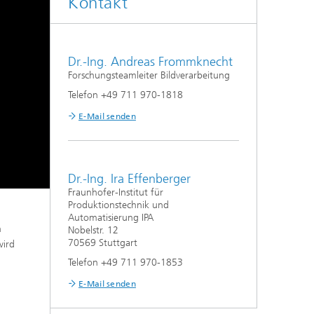
Kontakt
Dr.-Ing. Andreas Frommknecht
Forschungsteamleiter Bildverarbeitung
Telefon +49 711 970-1818
E-Mail senden
Dr.-Ing. Ira Effenberger
Fraunhofer-Institut für
Produktionstechnik und
Automatisierung IPA
n
Nobelstr. 12
70569 Stuttgart
wird
Telefon +49 711 970-1853
E-Mail senden