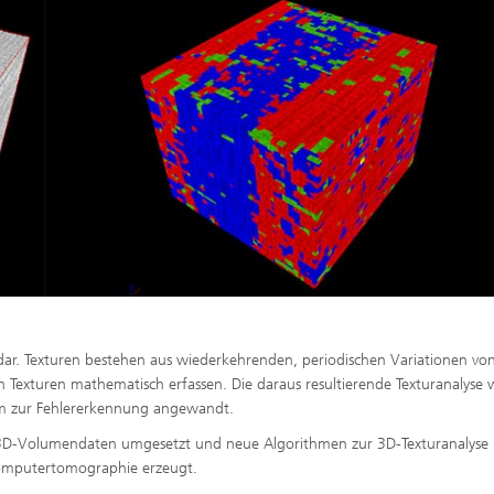
ls dar. Texturen bestehen aus wiederkehrenden, periodischen Variationen vo
h Texturen mathematisch erfassen. Die daraus resultierende Texturanalyse 
rem zur Fehlererkennung angewandt.
 3D-Volumendaten umgesetzt und neue Algorithmen zur 3D-Texturanalyse
Computertomographie erzeugt.