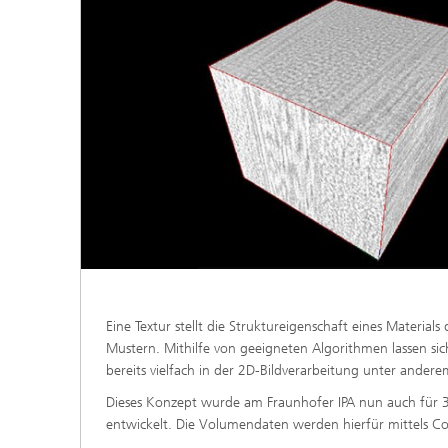
Eine Textur stellt die Struktureigenschaft eines Materia
Mustern. Mithilfe von geeigneten Algorithmen lassen sic
bereits vielfach in der 2D-Bildverarbeitung unter ande
Dieses Konzept wurde am Fraunhofer IPA nun auch für
entwickelt. Die Volumendaten werden hierfür mittels 