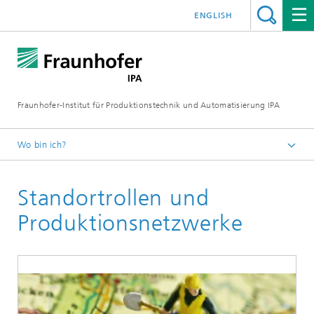
ENGLISH
Fraunhofer-Institut für Produktionstechnik und Automatisierung IPA
Wo bin ich?
Startseite
Standortrollen und
Aktuelle Forschung
Fabrikplanung und Produktionsmanagement
Produktionsnetzwerke
Fabrikplanung und Intralogistik