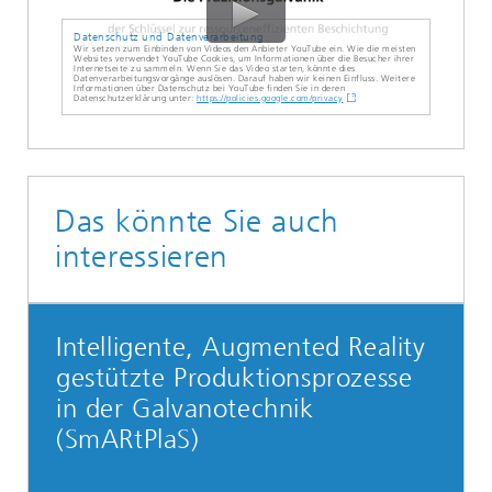
Datenschutz und Datenverarbeitung
Wir setzen zum Einbinden von Videos den Anbieter YouTube ein. Wie die meisten
Websites verwendet YouTube Cookies, um Informationen über die Besucher ihrer
Internetseite zu sammeln. Wenn Sie das Video starten, könnte dies
Datenverarbeitungsvorgänge auslösen. Darauf haben wir keinen Einfluss. Weitere
Informationen über Datenschutz bei YouTube finden Sie in deren
Datenschutzerklärung unter:
https://policies.google.com/privacy
Das könnte Sie auch
interessieren
Intelligente, Augmented Reality
gestützte Produktionsprozesse
in der Galvanotechnik
(SmARtPlaS)