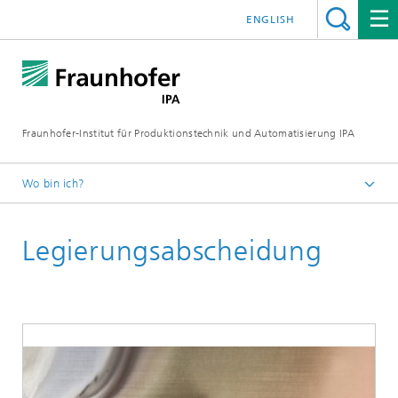
ENGLISH
Fraunhofer-Institut für Produktionstechnik und Automatisierung IPA
Wo bin ich?
Startseite
Legierungsabscheidung
Aktuelle Forschung
Galvanotechnik
Prozessentwicklung für die Galvanotechnik