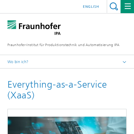
ENGLISH
Fraunhofer-Institut für Produktionstechnik und Automatisierung IPA
Wo bin ich?
Startseite
Everything-as-a-Service
Aktuelle Forschung
Digitale Werkzeuge in der Produktion
(XaaS)
IT-Architekturentwicklung