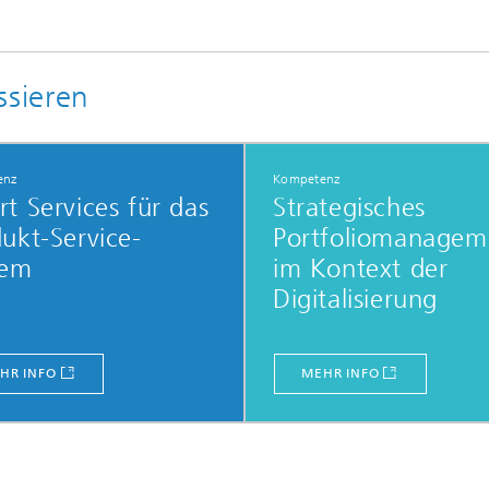
ssieren
enz
Kompetenz
t Services für das
Strategisches
ukt-Service-
Portfoliomanagem
tem
im Kontext der
Digitalisierung
HR INFO
MEHR INFO