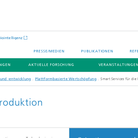
Biointelligenz
PRESSE/MEDIEN
PUBLIKATIONEN
REF
NGEN
AKTUELLE FORSCHUNG
VERANSTALTUNGEN
und -entwicklung
Plattformbasierte Wertschöpfung
Smart Services für die
Produktion