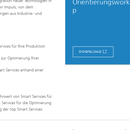
Orientierungswor
egration neuer Technologien in
nen Impuls, von dem
p
gen aus Industrie- und
rvices für Ihre Produktion
DOWNLOAD
s zur Optimierung Ihrer
rt Services anhand einer
rwert von Smart Services für
rt Services für die Optimierung
ng der top Smart Services.