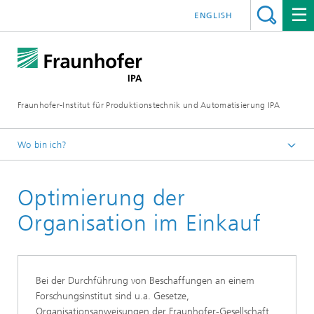
ENGLISH
Fraunhofer-Institut für Produktionstechnik und Automatisierung IPA
Wo bin ich?
Startseite
Optimierung der
Aktuelle Forschung
Unternehmensstrategie und -entwicklung
Organisation im Einkauf
Consulting für Fraunhofer-Institute
Bei der Durchführung von Beschaffungen an einem
Forschungsinstitut sind u.a. Gesetze,
Organisationsanweisungen der Fraunhofer-Gesellschaft