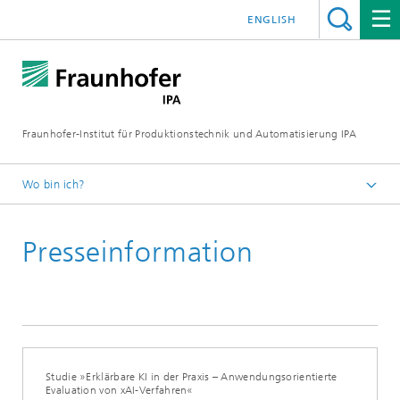
ENGLISH
Fraunhofer-Institut für Produktionstechnik und Automatisierung IPA
Wo bin ich?
Startseite
Presseinformation
Presse/Medien
Presseinformationen
Studie »Erklärbare KI in der Praxis – Anwendungsorientierte
Evaluation von xAI-Verfahren«