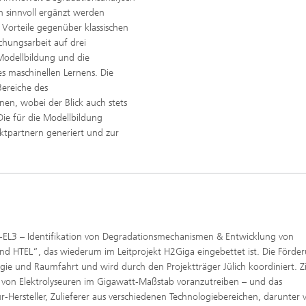
 sinnvoll ergänzt werden
orteile gegenüber klassischen
chungsarbeit auf drei
 Modellbildung und die
s maschinellen Lernens. Die
Bereiche des
en, wobei der Blick auch stets
Die für die Modellbildung
tpartnern generiert und zur
EL3 – Identifikation von Degradationsmechanismen & Entwicklung von
 HTEL“, das wiederum im Leitprojekt H2Giga eingebettet ist. Die Förde
e und Raumfahrt und wird durch den Projektträger Jülich koordiniert. Zi
ung von Elektrolyseuren im Gigawatt-Maßstab voranzutreiben – und das
r-Hersteller, Zulieferer aus verschiedenen Technologiebereichen, darunter v