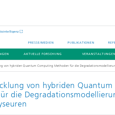
Biointelligenz
PRESSE/MEDIEN
PUBLIKATIONEN
REF
NGEN
AKTUELLE FORSCHUNG
VERANSTALTUNGEN
g von hybriden Quantum Computing Methoden für die Degradationsmodellierung 
cklung von hybriden Quantum
r die Degradationsmodellieru
lyseuren