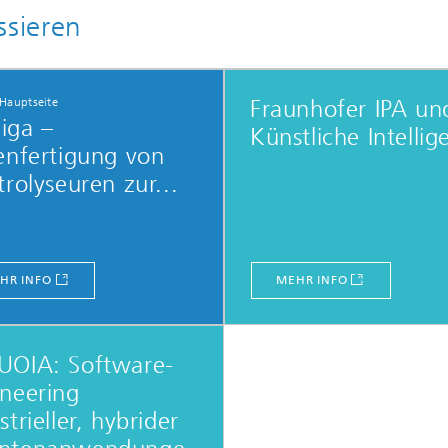
ssieren
Hauptseite
Fraunhofer IPA un
iga –
Künstliche Intellig
enfertigung von
trolyseuren zur...
HR INFO
MEHR INFO
UOIA: Software-
neering
strieller, hybrider