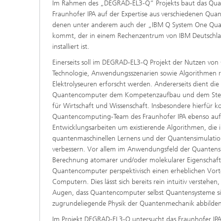
Im Rahmen des „DEGRAD-EL3-Q“ Projekts baut das Qu
Fraunhofer IPA auf der Expertise aus verschiedenen Qua
denen unter anderem auch der „IBM Q System One Qua
kommt, der in einem Rechenzentrum von IBM Deutschlan
installiert ist.
Einerseits soll im DEGRAD-EL3-Q Projekt der Nutzen vo
Technologie, Anwendungsszenarien sowie Algorithmen 
Elektrolyseuren erforscht werden. Andererseits dient di
Quantencomputer dem Kompetenzaufbau und dem Steig
für Wirtschaft und Wissenschaft. Insbesondere hierfür ko
Quantencomputing-Team des Fraunhofer IPA ebenso au
Entwicklungsarbeiten um existierende Algorithmen, die 
quantenmaschinellen Lernens und der Quantensimulati
verbessern. Vor allem im Anwendungsfeld der Quantensi
Berechnung atomarer und/oder molekularer Eigenschaft
Quantencomputer perspektivisch einen erheblichen Vorte
Computern. Dies lässt sich bereits rein intuitiv verstehen
Augen, dass Quantencomputer selbst Quantensysteme si
zugrundeliegende Physik der Quantenmechanik abbilden
Im Projekt DEGRAD-EL3-Q untersucht das Fraunhofer IPA