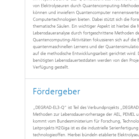
von Elektrolyseuren durch Quantencomputing-Methoden
können und inwiefern Quantencomputer nennenswerte V
Computertechnologien bieten. Dabei stützt sich die Fors
thematische Säulen. Ein wichtiger Aspekt ist hierbei die
Lebensdaueranalyse durch fortgeschrittene Methoden de
Quantencomputing-Aktivitäten fokussieren sich auf die 
quantenmaschinellen Lernens und der Quantensimulation
auf die methodische Entwicklungsarbeit gerichtet wird. 
benötigten Lebensdauertestdaten werden von den Projek
Verfügung gestellt.
Fördergeber
„DEGRAD-EL3-Q“ ist Teil des Verbundprojekts „DEGRAD-
Methoden zur Lebensdauervorhersage der AEL, PEMEL und
kommt vom Bundesministerium für Forschung, Technologi
Leitprojekts H2Giga ist es die industrielle Serienfertig
technologieoffen. Hierbei bündeln etablierte Elektrolyseu