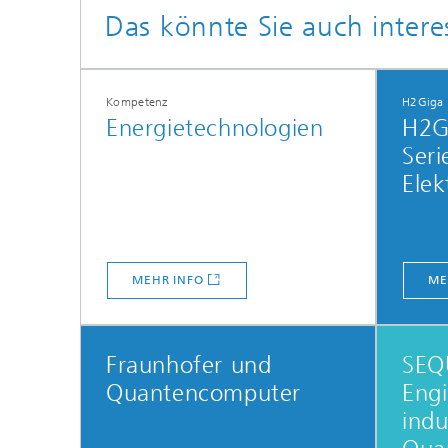
Das könnte Sie auch intere
Kompetenz
H2Giga 
Energietechnologien
H2G
Seri
Elek
MEHR INFO
ME
Fraunhofer und
SEQ
Quantencomputer
Engi
indu