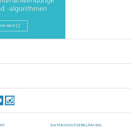
ntenanwendunge
d -algorithmen
HR INFO
KT
DATENSCHUTZERKLÄRUNG