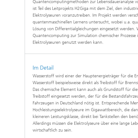
Quantencomputingmethoden zur Lebensdaueranalyse von 
ist Teil des Leitprojekts H2Giga mit dem Ziel, den industr
Elektrolyseuren voranzutreiben. Im Projekt werden ver
quantenmaschinellen Lernens untersucht, wobei u.a. qu
Lösung von Differentialgleichungen eingesetzt werden. W
Quantencomputing zur Simulation chemischer Prozesse 
Elektrolyseuren genutzt werden kann.
Im Detail
Wasserstoff wird einer der Hauptenergieträger für die E
Wasserstoff beispielsweise direkt als Treibstoff für Brenn
Das chemische Element kann auch als Grundstoff für die
Treibstoff eingesetzt werden, der für die Bestandsfahrz
Fahrzeugen in Deutschland nötig ist. Entsprechende Me
Hochleistungselektrolyseure im Gigawattbereich, die dan
kleineren Leistungsklasse, direkt bei Tankstellen den benö
Allerdings müssen die Elektrolyseure über eine lange L
wirtschaftlich zu sein.