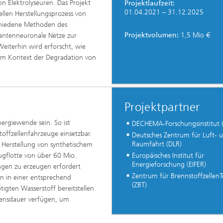
Elektrolyseuren. Das Projekt
Projektlaufzeit:
01.04.2021 – 31.12.2025
iellen Herstellungsprozess von
schiedene Methoden des
Projektvolumen:
1,5 Mio €
antenneuronale Netze zur
eiterhin wird erforscht, wie
im Kontext der Degradation von
Projektpartner
nergiewende sein. So ist
DECHEMA-Forschungsinstitut (
stoffzellenfahrzeuge einsetzbar.
Deutsches Zentrum für Luft- 
Raumfahrt (DLR)
 Herstellung von synthetischem
Europäisches Institut für
eugflotte von über 60 Mio.
Energieforschung (EIFER)
ngen zu erzeugen erfordert
Zentrum für BrennstoffzellenT
n in einer entsprechend
(ZBT)
tigten Wasserstoff bereitstellen.
ebensdauer verfügen, um