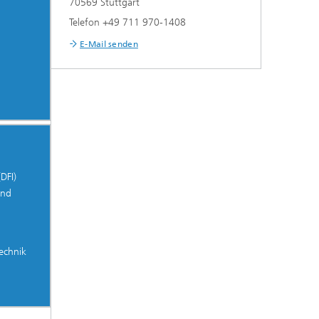
70569 Stuttgart
Telefon +49 711 970-1408
E-Mail senden
DFI)
und
echnik