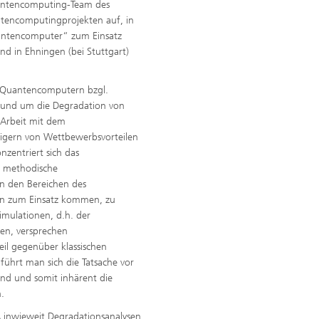
antencomputing-Team des
ntencomputingprojekten auf, in
ntencomputer“ zum Einsatz
d in Ehningen (bei Stuttgart)
n Quantencomputern bzgl.
rund um die Degradation von
e Arbeit mit dem
ern von Wettbewerbsvorteilen
nzentriert sich das
f methodische
in den Bereichen des
on zum Einsatz kommen, zu
mulationen, d.h. der
en, versprechen
il gegenüber klassischen
, führt man sich die Tatsache vor
nd und somit inhärent die
.
 inwieweit Degradationsanalysen