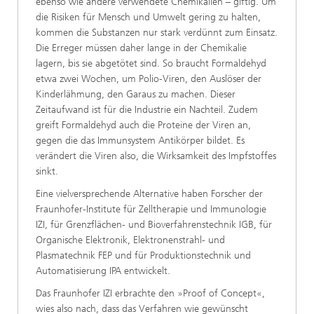
ebenso wie andere verwendete Chemikalien – giftig. Um
die Risiken für Mensch und Umwelt gering zu halten,
kommen die Substanzen nur stark verdünnt zum Einsatz.
Die Erreger müssen daher lange in der Chemikalie
lagern, bis sie abgetötet sind. So braucht Formaldehyd
etwa zwei Wochen, um Polio-Viren, den Auslöser der
Kinderlähmung, den Garaus zu machen. Dieser
Zeitaufwand ist für die Industrie ein Nachteil. Zudem
greift Formaldehyd auch die Proteine der Viren an,
gegen die das Immunsystem Antikörper bildet. Es
verändert die Viren also, die Wirksamkeit des Impfstoffes
sinkt.
Eine vielversprechende Alternative haben Forscher der
Fraunhofer-Institute für Zelltherapie und Immunologie
IZI, für Grenzflächen- und Bioverfahrenstechnik IGB, für
Organische Elektronik, Elektronenstrahl- und
Plasmatechnik FEP und für Produktionstechnik und
Automatisierung IPA entwickelt.
Das Fraunhofer IZI erbrachte den »Proof of Concept«,
wies also nach, dass das Verfahren wie gewünscht