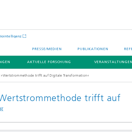
Biointelligenz
PRESSE/MEDIEN
PUBLIKATIONEN
REF
NGEN
AKTUELLE FORSCHUNG
VERANSTALTUNGEN
 »Wertstrommethode trifft auf Digitale Transformation«
»Wertstrommethode trifft auf
n«