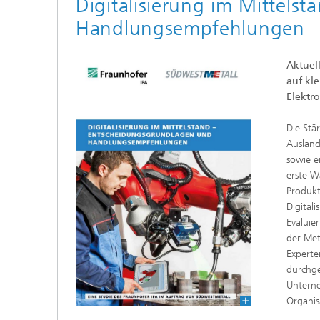
Digitalisierung im Mittel
Handlungsempfehlungen
Aktuel
auf kl
Elektr
Die Stä
Ausland
sowie e
erste W
Produkt
Digital
Evaluie
der Met
Experte
durchge
Unterne
Organis