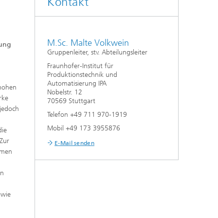
Kontakt
d
M.Sc. Malte Volkwein
rung
Gruppenleiter, stv. Abteilungsleiter
Fraunhofer-Institut für
Produktionstechnik und
Automatisierung IPA
 hohen
Nobelstr. 12
rke
70569 Stuttgart
 jedoch
Telefon +49 711 970-1919
Mobil +49 173 3955876
die
 Zur
E-Mail senden
ehmen
en
owie