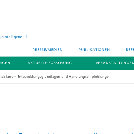
Biointelligenz
PRESSE/MEDIEN
PUBLIKATIONEN
REF
NGEN
AKTUELLE FORSCHUNG
VERANSTALTUNGEN
Mittelstand – Entscheidungsgrundlagen und Handlungsempfehlungen