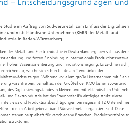
stand – Entscheidungsgrundlagen un
le Studie im Auftrag von Südwestmetall zum Einfluss der Digitalisie
eine und mittelständische Unternehmen (KMU) der Metall- und
oindustrie in Baden-Württemberg
rken der Metall- und Elektroindustrie in Deutschland ergeben sich aus der
sorientierung und festen Einbindung in internationale Produktionsnetzwe
iner hohen Wissensorientierung und Innovationsneigung. Es zeichnen sich
arnzeichen ab, welche sich schon heute am Trend sinkender
ivitätszuwächse zeigen. Während vor allem große Unternehmen mit Elan 
isierung vorantreiben, verhält sich der Großteil der KMU bisher abwartend.
rung des Digitalisierungsstandes in kleinen und mittelständischen Untern
all- und Elektroindustrie hat das Fraunhofer IPA eintägige strukturierte
ninterviews und Produktionsbesichtigungen bei insgesamt 12 Unternehm
führt, die im Arbeitgeberverband Südwestmetall organisiert sind. Diese
hmen stehen beispielhaft für verschiedene Branchen, Produktportfolios s
ationsstrukturen.