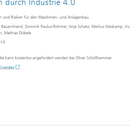
 durch Industrie 4.0
 und Risiken für den Maschinen- und Anlagenbau
Bauernhansl, Dominik Paulus-Rohmer, Anja Schatz, Markus Weskamp, Vo
h, Mathias Döbele
015
die kann kostenlos angefordert werden bei Oliver Schöllhammer.
l senden