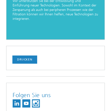
Wir unterstützen Sie bei der Entwicklung und
Einführung neuer Technologien. Sowohl im Kontext der
Zerspanung als auch bei peripheren Prozessen wie der
Filtration können wir Ihnen helfen, neue Technologien zu
integrieren.
DRUCKEN
Folgen Sie uns