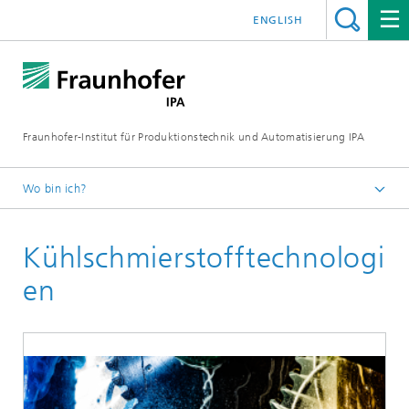
ENGLISH
Fraunhofer-Institut für Produktionstechnik und Automatisierung IPA
Wo bin ich?
Startseite
Kühlschmierstofftechnologi
Lösungen
Spanende Fertigungstechnik, additive Verfahren und
en
Leichtbau
Zerspanungstechnik