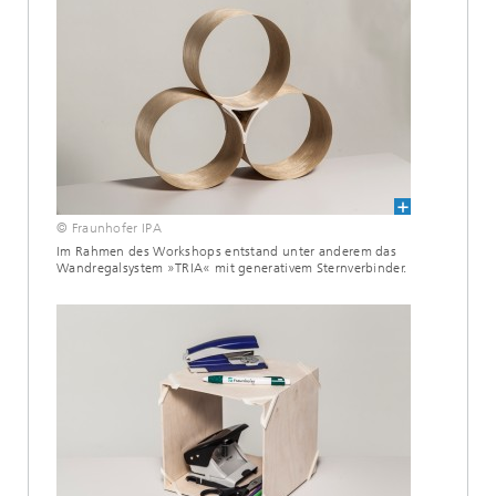
© Fraunhofer IPA
Im Rahmen des Workshops entstand unter anderem das
Wandregalsystem »TRIA« mit generativem Sternverbinder.