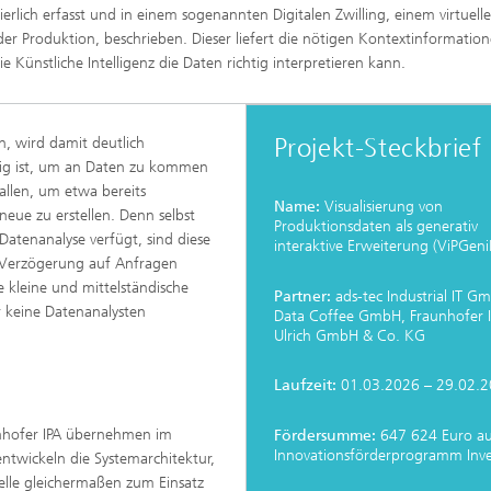
ierlich erfasst und in einem sogenannten Digitalen Zwilling, einem virtuell
der Produktion, beschrieben. Dieser liefert die nötigen Kontextinformation
ie Künstliche Intelligenz die Daten richtig interpretieren kann.
Projekt-Steckbrief
, wird damit deutlich
tig ist, um an Daten zu kommen
llen, um etwa bereits
Name:
Visualisierung von
neue zu erstellen. Denn selbst
Produktionsdaten als generativ
atenanalyse verfügt, sind diese
interaktive Erweiterung (ViPGeni
t Verzögerung auf Anfragen
 kleine und mittelständische
Partner:
ads-tec Industrial IT G
 keine Datenanalysten
Data Coffee GmbH, Fraunhofer I
Ulrich GmbH & Co. KG
Laufzeit:
01.03.2026 – 29.02.
nhofer IPA übernehmen im
Fördersumme:
647 624 Euro a
Innovationsförderprogramm Inv
entwickeln die Systemarchitektur,
elle gleichermaßen zum Einsatz