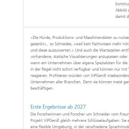
kontinu
Abbild 
damit d
»Die Hürde, Produktions- und Maschinendaten zu nutzen
gesenkt«, so Schneider, »weil kein Fachwissen mehr nö
und diese auszuwerten.« Und auch die Wartezeiten entfa
vorhandene, statische Visualisierungen anzupassen oder 
wenn ein Unternehmen über eigene Spezialisten für die D
in der Regel nicht sofort verfügbar und können nur mi
reagieren. Profitieren würden von ViPGeniE insebsondere
Unternehmen aller Branchen. Denn sie können meist gar
beschäftigen.
Erste Ergebnisse ab 2027
Die Forscherinnen und Forscher um Schneider vom Frau
Projekt ViPGeniE gleich mehrere Schlüsselaufgaben: Sie 
eine flexible Umgebung, in der verschiedene Sprachmod