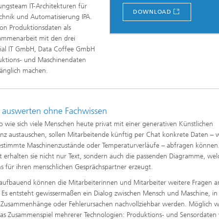
ungsteam IT-Architekturen für
DOWNLOAD
echnik und Automatisierung IPA.
von Produktionsdaten als
sammenarbeit mit den drei
ial IT GmbH, Data Coffee GmbH
duktions- und Maschinendaten
ugänglich machen.
 auswerten ohne Fachwissen
 wie sich viele Menschen heute privat mit einer generativen Künstlichen
genz austauschen, sollen Mitarbeitende künftig per Chat konkrete Daten – 
stimmte Maschinenzustände oder Temperaturverläufe – abfragen können.
 erhalten sie nicht nur Text, sondern auch die passenden Diagramme, wel
ns für ihren menschlichen Gesprächspartner erzeugt.
aufbauend können die Mitarbeiterinnen und Mitarbeiter weitere Fragen an
. Es entsteht gewissermaßen ein Dialog zwischen Mensch und Maschine, in
 Zusammenhänge oder Fehlerursachen nachvollziehbar werden. Möglich w
as Zusammenspiel mehrerer Technologien: Produktions- und Sensordaten