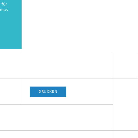
 für
smus
DRUCKEN