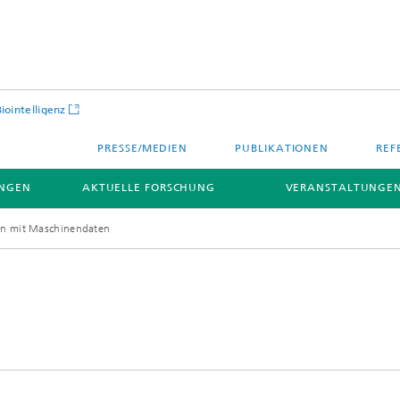
Biointelligenz
PRESSE/MEDIEN
PUBLIKATIONEN
REF
NGEN
AKTUELLE FORSCHUNG
VERANSTALTUNGEN
en mit Maschinendaten