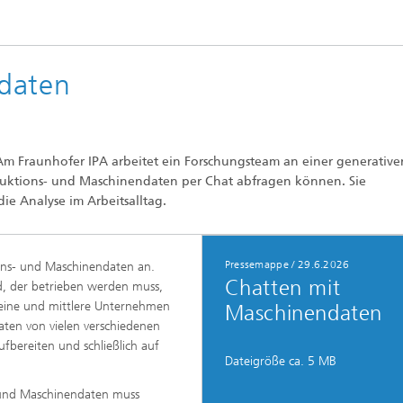
daten
Am Fraunhofer IPA arbeitet ein Forschungsteam an einer generative
oduktions- und Maschinendaten per Chat abfragen können. Sie
ie Analyse im Arbeitsalltag.
Pressemappe
/
29.6.2026
ions- und Maschinendaten an.
Chatten mit
nd, der betrieben werden muss,
leine und mittlere Unternehmen
Maschinendaten
ten von vielen verschiedenen
fbereiten und schließlich auf
Dateigröße ca. 5 MB
 und Maschinendaten muss