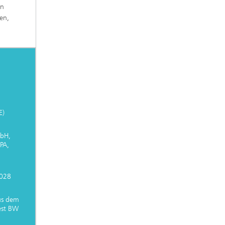
en
en,
E)
mbH,
PA,
2028
us dem
est BW