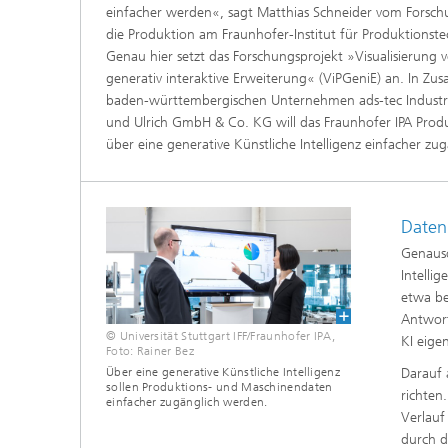
einfacher werden«, sagt Matthias Schneider vom Forsch
die Produktion am Fraunhofer-Institut für Produktionst
Genau hier setzt das Forschungsprojekt »Visualisierung 
generativ interaktive Erweiterung« (ViPGeniE) an. In Zu
baden-württembergischen Unternehmen ads-tec Industr
und Ulrich GmbH & Co. KG will das Fraunhofer IPA Pro
über eine generative Künstliche Intelligenz einfacher z
Daten
Genauso
Intelli
etwa be
Antwort
© Universität Stuttgart IFF/Fraunhofer IPA,
KI eige
Foto: Rainer Bez
Darauf 
Über eine generative Künstliche Intelligenz
sollen Produktions- und Maschinendaten
richten
einfacher zugänglich werden.
Verlauf
durch d