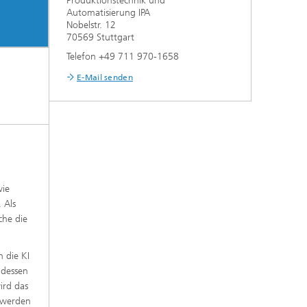
Produktionstechnik und
Automatisierung IPA
Nobelstr. 12
70569 Stuttgart
Telefon +49 711 970-1658
E-Mail senden
wie
 Als
che die
 die KI
 dessen
ird das
 werden