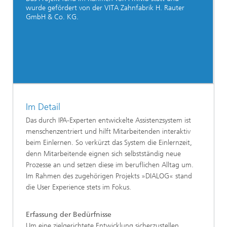
wurde gefördert von der VITA Zahnfabrik H. Rauter
GmbH & Co. KG.
Im Detail
Das durch IPA-Experten entwickelte Assistenzsystem ist
menschenzentriert und hilft Mitarbeitenden interaktiv
beim Einlernen. So verkürzt das System die Einlernzeit,
denn Mitarbeitende eignen sich selbstständig neue
Prozesse an und setzen diese im beruflichen Alltag um.
Im Rahmen des zugehörigen Projekts »DIALOG« stand
die User Experience stets im Fokus.
Erfassung der Bedürfnisse
Um eine zielgerichtete Entwicklung sicherzustellen,