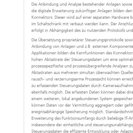
Die Anbindung und Analyse bestehender Anlagen sowie 
die digitale Erweiterung zukünftiger Anlagen bilden d
Konnektors. Dieser wird auf einer separaten Hardware be
im Schaltschrank mit verbaut werden kann. Der Anschlu
erfolgt in Abhängigkeit des zu nutzenden Protokolls u
Die Übersetzung proprietärer Steuerungsprotokolle sow
Anbindung von Anlagen und z.B. externen Komponenten 
Applikationen bilden die Kernfunktionen des Konnektors.
hohen Abtastrate der Steuerungsdaten um eine optimal
prozessspezifische und prozessübergreifende Analysen z
Abtastraten aus mehreren simultan überwachten Quellen
rausch- und verzerrungsarme Prozesssicht können erreic
zu erfassenden Steuerungsdaten durch Kameraaufnahmen 
ebenfalls möglich. Die erfassten Daten können dabei di
einem weiteren, lokal angebundenen System gespeicher
können Daten vor der Vermittlung aggregiert oder gefilt
ereignisabhängige Speicherung möglich. Standardschnit
Erweiterung des Funktionsumfangs durch beliebige IT-
insbesondere der einheitliche und steuerungsunabhängig
Steuerungsdaten die effiziente Entwicklung oder Adapt