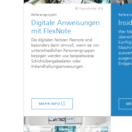
© Fraunhofer IPA
Referenzprojekt
Referen
Digitale Anweisungen
Insi
mit FlexNote
Wer Ma
übersic
Die digitalen Notizen Flexnote sind
künftig
besonders dann sinnvoll, wenn sie von
Maschi
unterschiedlichen Personengruppen
auswert
bezogen werden wie beispielsweise
ausgeri
Schichtübergabedaten oder
Endger
Instandhaltungsanweisungen.
MEHR INFO
ME