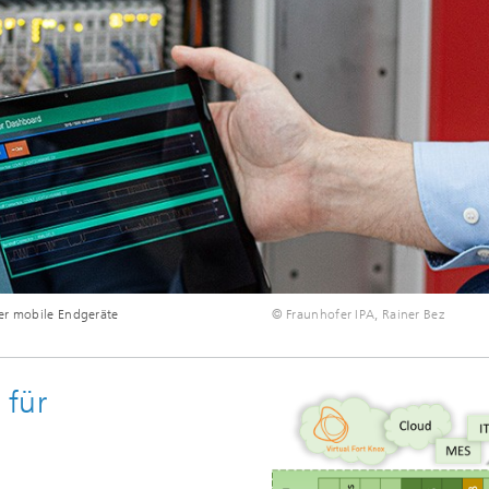
ber mobile Endgeräte
© Fraunhofer IPA, Rainer Bez
 für