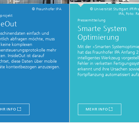
© Fraunhofer IPA
© Universität Stuttgart IFF/F
IPA, Foto: R
zprojekt
Pressemitteilung
deOut
Smarte System
schinendaten einfach und
Optimierung
htlich abfragen möchte, muss
 keine komplexen
Mit der »Smarten Systemoptimi
nensteuerungsprotokolle mehr
hat das Fraunhofer IPA Anfang 
en. InsideOut ist darauf
intelligentes Werkzeug vorgestell
chtet, diese Daten über mobile
Fehler in verketten Fertigungssy
äte kontextbezogen anzuzeigen.
erkennt und ihre Ursachen sowie
Fortpflanzung automatisiert aufz
HR INFO
MEHR INFO