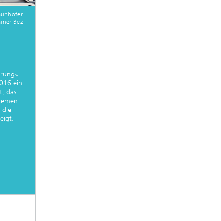
raunhofer
ainer Bez
erung«
2016 ein
t, das
stemen
 die
eigt.