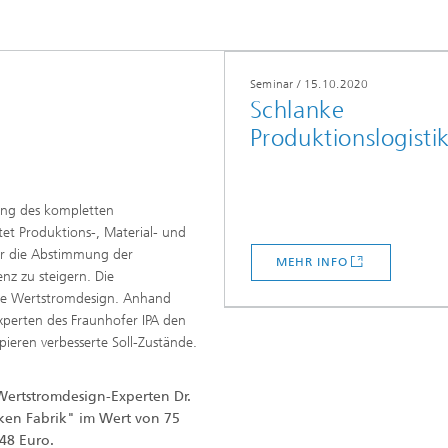
Seminar
/
15.10.2020
Schlanke
Produktionslogisti
ung des kompletten
tet Produktions-, Material- und
für die Abstimmung der
MEHR INFO
nz zu steigern. Die
de Wertstromdesign. Anhand
Experten des Fraunhofer IPA den
ieren verbesserte Soll-Zustände.
Wertstromdesign-Experten Dr.
ken Fabrik" im Wert von 75
48 Euro.