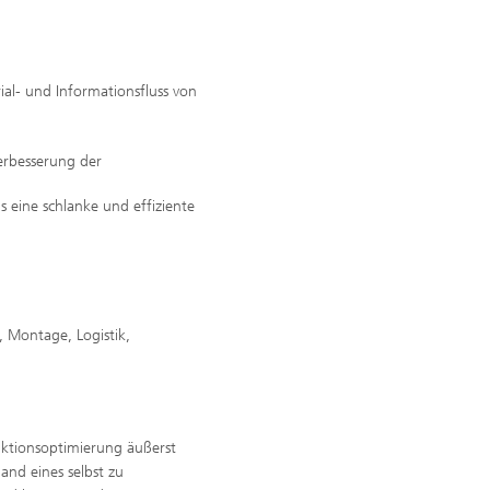
al- und Informationsfluss von
erbesserung der
s eine schlanke und effiziente
, Montage, Logistik,
uktionsoptimierung äußerst
nd eines selbst zu