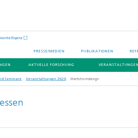
Biointelligenz
PRESSE/MEDIEN
PUBLIKATIONEN
REF
NGEN
AKTUELLE FORSCHUNG
VERANSTALTUNGEN
nd Seminare
Veranstaltungen 2020
Wertstromdesign
essen