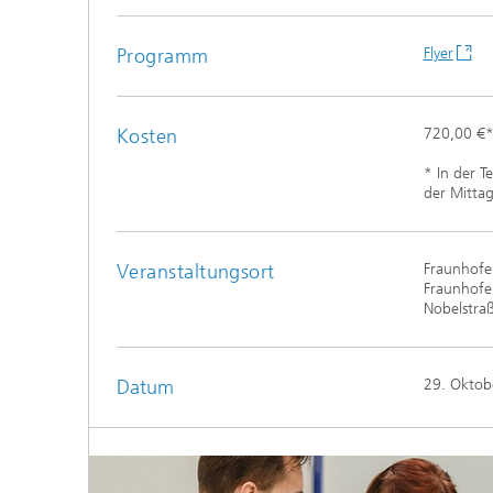
Programm
Flyer
Kosten
720,00 €
* In der T
der Mitta
Veranstaltungsort
Fraunhofer
Fraunhofer
Nobelstra
Datum
29. Oktob