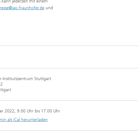
s kann jederzeit mit einem
resse@iao.fraunhofer.de
und
-Institutszentrum Stuttgart
12
ttgart
er 2022
, 9.00 Uhr bis 17.00 Uhr
min als iCal herunterladen