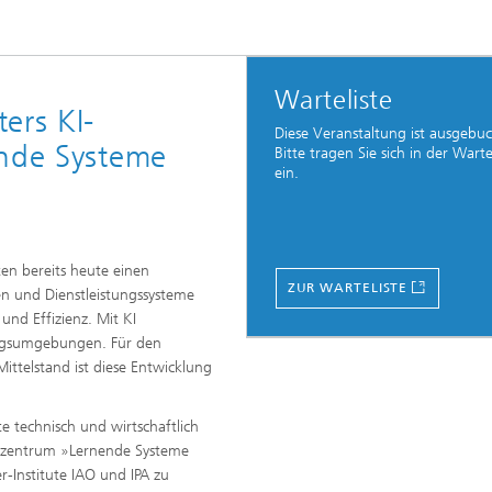
Warteliste
ers KI-
Diese Veranstaltung ist ausgebuc
ende Systeme
Bitte tragen Sie sich in der Warte
ein.
ten bereits heute einen
ZUR WARTELISTE
en und Dienstleistungssysteme
 und Effizienz. Mit KI
ltagsumgebungen. Für den
ittelstand ist diese Entwicklung
e technisch und wirtschaftlich
ittszentrum »Lernende Systeme
-Institute IAO und IPA zu