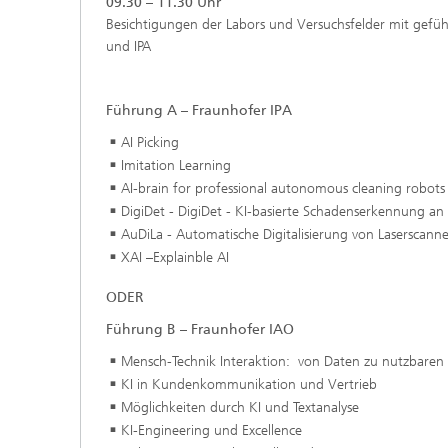
09.30 – 11.30 Uhr
Besichtigungen der Labors und Versuchsfelder mit ge
und IPA
Führung A – Fraunhofer IPA
AI Picking
Imitation Learning
AI-brain for professional autonomous cleaning robot
DigiDet - DigiDet - KI-basierte Schadenserkennung a
AuDiLa - Automatische Digitalisierung von Laserscann
XAI –Explainble AI
ODER
Führung B – Fraunhofer IAO
Mensch-Technik Interaktion: von Daten zu nutzbaren
KI in Kundenkommunikation und Vertrieb
Möglichkeiten durch KI und Textanalyse
KI-Engineering und Excellence