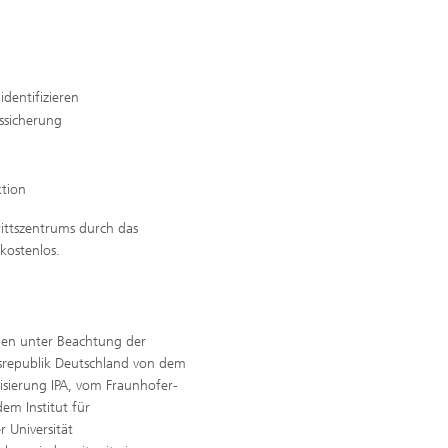
dentifizieren
ssicherung
ktion
rittszentrums durch das
kostenlos.
den unter Beachtung der
srepublik Deutschland von dem
isierung IPA, vom Fraunhofer-
em Institut für
 Universität