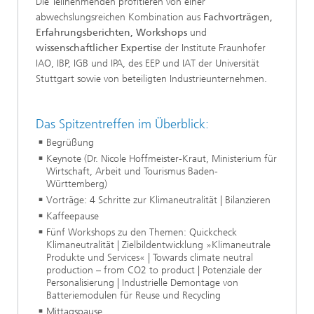
Die Teilnehmenden profitieren von einer
abwechslungsreichen Kombination aus
Fachvorträgen,
Erfahrungsberichten, Workshops
und
wissenschaftlicher Expertise
der Institute Fraunhofer
IAO, IBP, IGB und IPA, des EEP und IAT der Universität
Stuttgart sowie von beteiligten Industrieunternehmen.
Das Spitzentreffen im Überblick:
Begrüßung
Keynote (Dr. Nicole Hoffmeister-Kraut, Ministerium für
Wirtschaft, Arbeit und Tourismus Baden-
Württemberg)
Vorträge: 4 Schritte zur Klimaneutralität | Bilanzieren
Kaffeepause
Fünf Workshops zu den Themen: Quickcheck
Klimaneutralität | Zielbildentwicklung »Klimaneutrale
Produkte und Services« | Towards climate neutral
production – from CO2 to product | Potenziale der
Personalisierung | Industrielle Demontage von
Batteriemodulen für Reuse und Recycling
Mittagspause