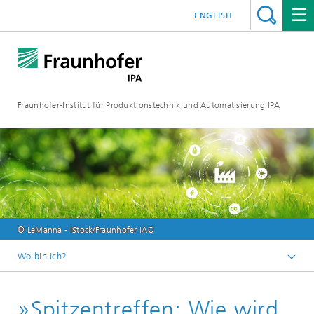
ENGLISH
Fraunhofer-Institut für Produktionstechnik und Automatisierung IPA
© LeManna - iStock/Fraunhofer IAO
Wo bin ich?
Startseite
»Spitzentreffen: Wie wird
Veranstaltungen/Messen