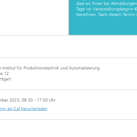
dass wir Ihnen bei Abmeldungen
Tage vor Veranstaltungsbeginn 
berechnen. Nach diesem Termin is
-Institut für Produktionstechnik und Automatisierung
ße 12
ttgart
mber 2023
, 08:30 - 17:00 Uhr
min als iCal herunterladen