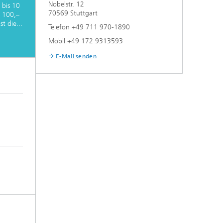
Nobelstr. 12
 bis 10
70569 Stuttgart
€ 100,–
t die...
Telefon +49 711 970-1890
Mobil +49 172 9313593
E-Mail senden