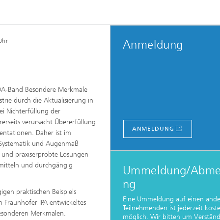
Uhr
Anmeldung
VDA-Band Besondere Merkmale
trie durch die Aktualisierung in
ei Nichterfüllung der
rseits verursacht Übererfüllung
ANMELDUNG
ntationen. Daher ist im
Systematik und Augenmaß
 und praxiserprobte Lösungen
rmitteln und durchgängig
Ummeldung/Abme
ng
gen praktischen Beispiels
Eine Ummeldung auf einen and
 Fraunhofer IPA entwickeltes
Teilnehmenden ist jederzeit kost
esonderen Merkmalen.
möglich. Wir bitten um Verständ