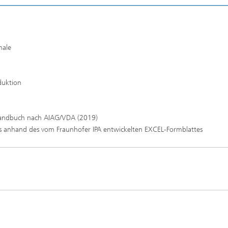
male
oduktion
andbuch nach AIAG/VDA (2019)
ls anhand des vom Fraunhofer IPA entwickelten EXCEL-Formblattes