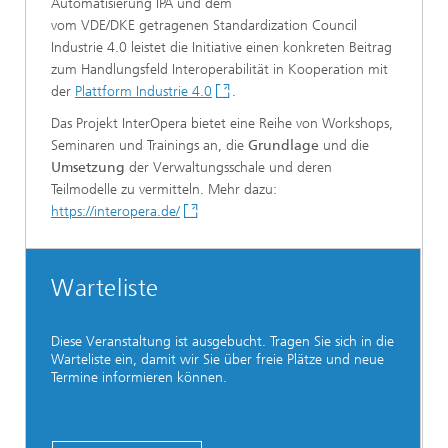
Automatisierung IPA und dem
vom VDE/DKE getragenen Standardization Council
Industrie 4.0 leistet die Initiative einen konkreten Beitrag
zum Handlungsfeld Interoperabilität in Kooperation mit
der
Plattform Industrie 4.0
.
Das Projekt InterOpera bietet eine Reihe von Workshops,
Seminaren und Trainings an, die
Grundlage
und die
Umsetzung
der Verwaltungsschale und deren
Teilmodelle zu vermitteln. Mehr dazu:
https://interopera.de/
Warteliste
Diese Veranstaltung ist ausgebucht. Tragen Sie sich in die
Warteliste ein, damit wir Sie über freie Plätze und neue
Termine informieren können.