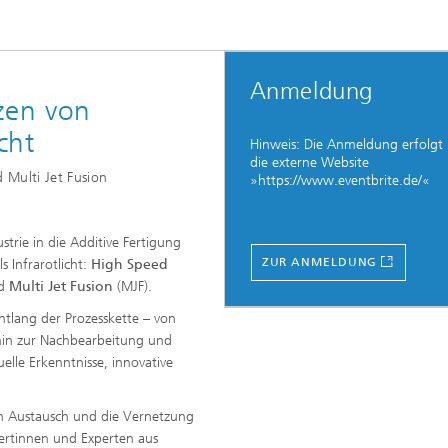
Anmeldung
zen von
cht
Hinweis: Die Anmeldung erfolgt
die externe Website
 Multi Jet Fusion
»https://www.eventbrite.de/«
trie in die Additive Fertigung
ZUR ANMELDUNG
 Infrarotlicht:
High Speed
nd
Multi Jet Fusion
(MJF).
ntlang der Prozesskette – von
 hin zur Nachbearbeitung und
elle Erkenntnisse, innovative
en Austausch und die Vernetzung
ertinnen und Experten aus