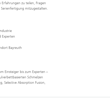
m Erfahrungen zu teilen, Fragen
 Serienfertigung mitzugestalten.
ndustrie
nd Experten
ndort Bayreuth
 vom Einsteiger bis zum Experten –
ulverbettbasierten Schmelzen
g, Selective Absorption Fusion,