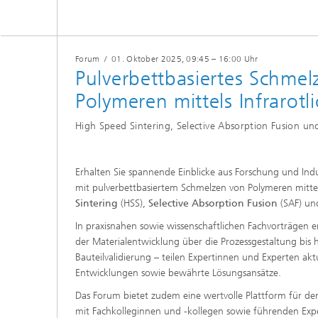
Forum
/
01. Oktober 2025
, 09:45 – 16:00 Uhr
Pulverbettbasiertes Schmel
Polymeren mittels Infrarotli
High Speed Sintering, Selective Absorption Fusion und
Erhalten Sie spannende Einblicke aus Forschung und Indus
mit pulverbettbasiertem Schmelzen von Polymeren mittels
Sintering
(HSS),
Selective Absorption Fusion
(SAF) u
In praxisnahen sowie wissenschaftlichen Fachvorträgen e
der Materialentwicklung über die Prozessgestaltung bis
Bauteilvalidierung – teilen Expertinnen und Experten aktu
Entwicklungen sowie bewährte Lösungsansätze.
Das Forum bietet zudem eine wertvolle Plattform für d
mit Fachkolleginnen und -kollegen sowie führenden Exp