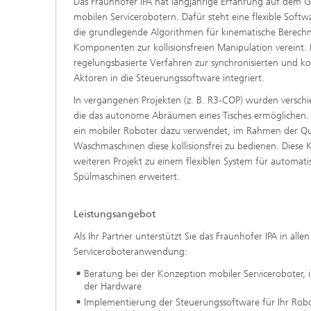
Das Fraunhofer IPA hat langjährige Erfahrung auf dem G
mobilen Servicerobotern. Dafür steht eine flexible So
die grundlegende Algorithmen für kinematische Berech
Komponenten zur kollisionsfreien Manipulation vereint. D
regelungsbasierte Verfahren zur synchronisierten und 
Aktoren in die Steuerungssoftware integriert.
In vergangenen Projekten (z. B. R3-COP) wurden versc
die das autonome Abräumen eines Tisches ermöglichen. 
ein mobiler Roboter dazu verwendet, im Rahmen der Qua
Waschmaschinen diese kollisionsfrei zu bedienen. Die
weiteren Projekt zu einem flexiblen System für automatis
Spülmaschinen erweitert.
Leistungsangebot
Als Ihr Partner unterstützt Sie das Fraunhofer IPA in all
Serviceroboteranwendung:
Beratung bei der Konzeption mobiler Serviceroboter, 
der Hardware
Implementierung der Steuerungssoftware für Ihr Robo