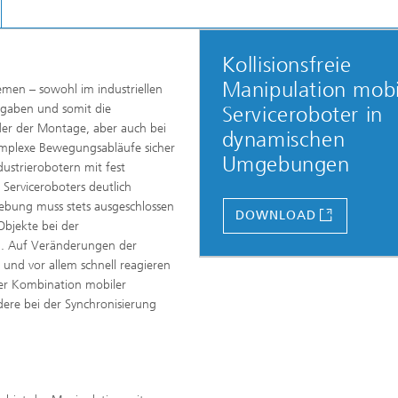
Kollisionsfreie
Manipulation mobi
men – sowohl im industriellen
fgaben und somit die
Serviceroboter in
oder der Montage, aber auch bei
dynamischen
komplexe Bewegungsabläufe sicher
Umgebungen
ustrierobotern mit fest
 Serviceroboters deutlich
bung muss stets ausgeschlossen
DOWNLOAD
Objekte bei der
. Auf Veränderungen der
d vor allem schnell reagieren
er Kombination mobiler
ere bei der Synchronisierung