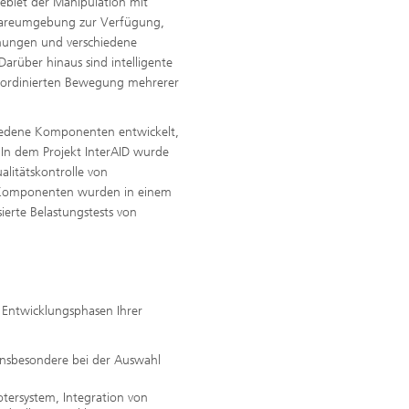
ebiet der Manipulation mit
ftwareumgebung zur Verfügung,
nungen und verschiedene
arüber hinaus sind intelligente
koordinierten Bewegung mehrerer
hiedene Komponenten entwickelt,
In dem Projekt InterAID wurde
litätskontrolle von
se Komponenten wurden in einem
ierte Belastungstests von
en Entwicklungsphasen Ihrer
insbesondere bei der Auswahl
tersystem, Integration von