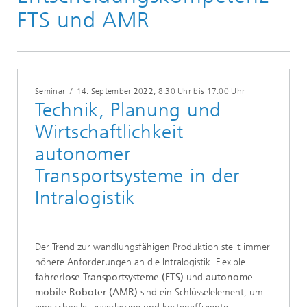
Veranstaltungen und Seminare
FTS und AMR
Seminar
/
14. September 2022
, 8:30 Uhr bis 17:00 Uhr
Technik, Planung und
Wirtschaftlichkeit
autonomer
Transportsysteme in der
Intralogistik
Der Trend zur wandlungsfähigen Produktion stellt immer
höhere Anforderungen an die Intralogistik. Flexible
fahrerlose Transportsysteme (FTS)
und
autonome
mobile Roboter (AMR)
sind ein Schlüsselelement, um