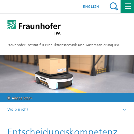
ENGLISH
Fraunhofer-Institut für Produktionstechnik und Automatisierung IPA
© Adobe Stock
Wo bin ich?
Startseite
Entscheidungskompetenz
Veranstaltungen/Messen