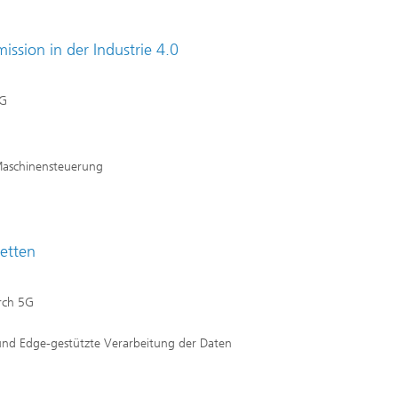
mission in der Industrie 4.0
5G
Maschinensteuerung
sketten
rch 5G
nd Edge-gestützte Verarbeitung der Daten