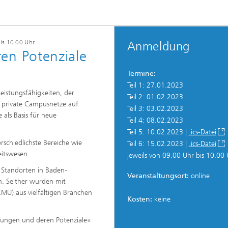
bis 10.00 Uhr
Anmeldung
n Potenziale
Termine:
Teil 1: 27.01.2023
eistungsfähigkeiten, der
Teil 2: 01.02.2023
 private Campusnetze auf
Teil 3: 03.02.2023
e als Basis für neue
Teil 4: 08.02.2023
Teil 5: 10.02.2023 |
.ics-Datei
schiedlichste Bereiche wie
Teil 6: 15.02.2023 |
.ics-Datei
eitswesen.
jeweils von 09.00 Uhr bis 10.00
Standorten in Baden-
Veranstaltungsort:
online
. Seither wurden mit
MU) aus vielfältigen Branchen
Kosten:
keine
ungen und deren Potenziale«