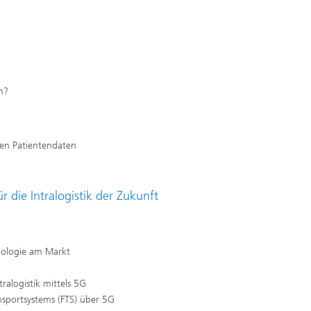
en?
len Patientendaten
für die Intralogistik der Zukunft
nologie am Markt
alogistik mittels 5G
nsportsystems (FTS) über 5G