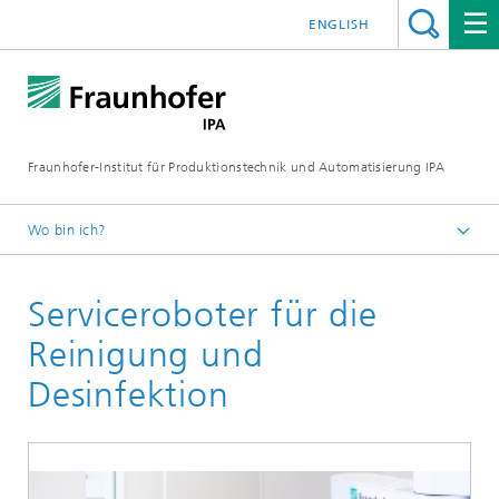
ENGLISH
Fraunhofer-Institut für Produktionstechnik und Automatisierung IPA
Wo bin ich?
Startseite
Serviceroboter für die
Aktuelle Forschung
Automatisierung und Robotik
Reinigung und
Industrielle und gewerbliche Servicerobotik
Desinfektion