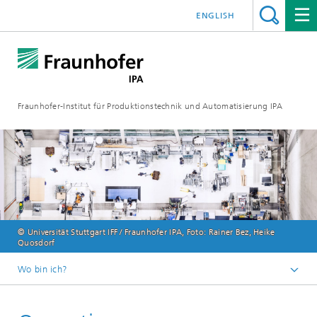
ENGLISH
Fraunhofer-Institut für Produktionstechnik und Automatisierung IPA
© Universität Stuttgart IFF / Fraunhofer IPA, Foto: Rainer Bez, Heike
Quosdorf
Wo bin ich?
Startseite
Lösungen