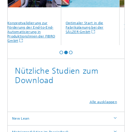
Konzeptvalidierung zur
Optimaler Start in die
Intralogi
Förderung der End-to-End-
Fabrikplanung bei der
Bucher Mu
Automatisierung in
SÄLZER GmbH
Produktionslinien der FIBRO
GmbH
Nützliche Studien zum
Download
Alle ausklappen
New Lean
Matrixproduktion im Praxischeck