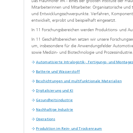
Das Fraunhofer IPA - eines der größten Institute der Fr
Mitarbeiterinnen und Mitarbeiter. Organisatorische und
und Entwicklungsschwerpunkte. Verfahren, Komponente
entwickelt, erprobt und beispielhaft eingesetzt.
In 11 Forschungsbereichen werden Produktions- und Aut
In 11 Geschäftsbereichen setzen wir unsere Forschung
um, insbesondere für die Anwendungsfelder Automotive
sowie Medizin- und Biotechnologie und Prozessindustrie
Automatisierte Intralogistik-, Fertigungs- und Montag
Batterie und Wasserstoff
Beschichtungen und multifunktionale Materialien
Digitalisierung und KI
Gesundheitsindustrie
Nachhaltige Industrie
Operations
Produktion im Rein- und Trockenraum