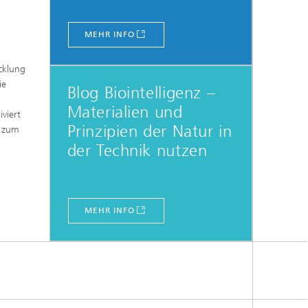
MEHR INFO
cklung
ie
Blog Biointelligenz –
Materialien und
viert
Prinzipien der Natur in
- zum
der Technik nutzen
MEHR INFO