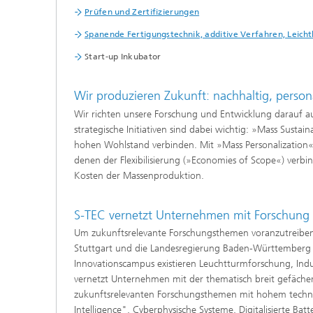
Prüfen und Zertifizierungen
Spanende Fertigungstechnik, additive Verfahren, Leich
Start-up Inkubator
Wir produzieren Zukunft: nachhaltig, persona
Wir richten unsere Forschung und Entwicklung darauf aus
strategische Initiativen sind dabei wichtig: »Mass Susta
hohen Wohlstand verbinden. Mit »Mass Personalization« 
denen der Flexibilisierung (»Economies of Scope«) verbin
Kosten der Massenproduktion.
S-TEC vernetzt Unternehmen mit Forschung u
Um zukunftsrelevante Forschungsthemen voranzutreiben u
Stuttgart und die Landesregierung Baden-Württemberg g
Innovationscampus existieren Leuchtturmforschung, In
vernetzt Unternehmen mit der thematisch breit gefäche
zukunftsrelevanten Forschungsthemen mit hohem technis
Intelligence", Cyberphysische Systeme, Digitalisierte Ba