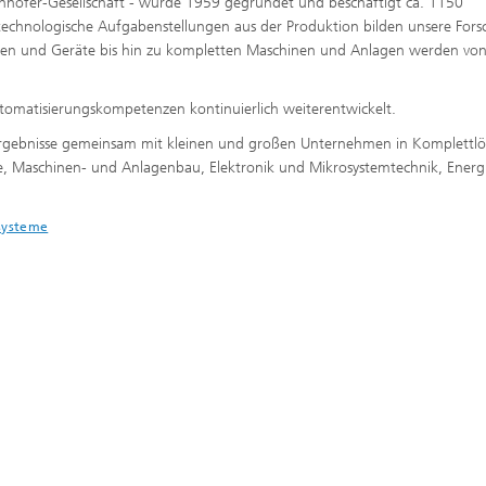
aunhofer-Gesellschaft - wurde 1959 gegründet und beschäftigt ca. 1150
 technologische Aufgabenstellungen aus der Produktion bilden unsere For
n und Geräte bis hin zu kompletten Maschinen und Anlagen werden von
omatisierungskompetenzen kontinuierlich weiterentwickelt.
sergebnisse gemeinsam mit kleinen und großen Unternehmen in Komplettl
, Maschinen- und Anlagenbau, Elektronik und Mikrosystemtechnik, Energ
.
esysteme