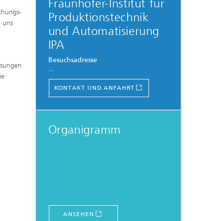
Fraunhofer-Institut für
schungs-
Produktionstechnik
 uns
und Automatisierung
IPA
Besuchsadresse
ösungen
...
ie
KONTAKT UND ANFAHRT
Organigramm
ANSEHEN