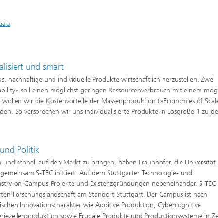
tbau
lisiert und smart
, nachhaltige und individuelle Produkte wirtschaftlich herzustellen. Zwei
inability« soll einen möglichst geringen Ressourcenverbrauch mit einem mögl
wollen wir die Kostenvorteile der Massenproduktion (»Economies of Scal
den. So versprechen wir uns individualisierte Produkte in Losgröße 1 zu d
nd Politik
nd schnell auf den Markt zu bringen, haben Fraunhofer, die Universität
emeinsam S-TEC initiiert. Auf dem Stuttgarter Technologie- und
dustry-on-Campus-Projekte und Existenzgründungen nebeneinander. S-TEC
rten Forschungslandschaft am Standort Stuttgart. Der Campus ist nach
chen Innovationscharakter wie Additive Produktion, Cybercognitive
tteriezellenproduktion sowie Frugale Produkte und Produktionssysteme in Z